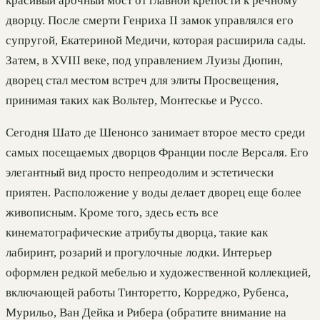
красивый арочный мост от главной крепости к речному
дворцу. После смерти Генриха II замок управлялся его
супругой, Екатериной Медичи, которая расширила сады.
Затем, в XVIII веке, под управлением Луизы Дюпин,
дворец стал местом встреч для элиты Просвещения,
принимая таких как Вольтер, Монтескье и Руссо.
Сегодня Шато де Шенонсо занимает второе место среди
самых посещаемых дворцов Франции после Версаля. Его
элегантный вид просто непреодолим и эстетически
приятен. Расположение у воды делает дворец еще более
живописным. Кроме того, здесь есть все
кинематографические атрибуты дворца, такие как
лабиринт, розарий и прогулочные лодки. Интерьер
оформлен редкой мебелью и художественной коллекцией,
включающей работы Тинторетто, Корреджо, Рубенса,
Мурильо, Ван Дейка и Рибера (обратите внимание на