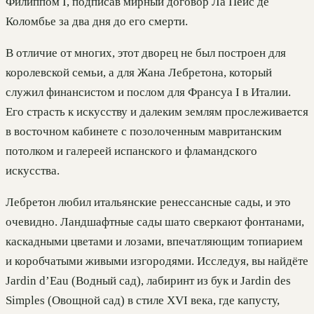
Филиппом I, подписав мирный договор Ла Пейс де
Коломбье за два дня до его смерти.
В отличие от многих, этот дворец не был построен для
королевской семьи, а для Жана Лебретона, который
служил финансистом и послом для Франсуа I в Италии.
Его страсть к искусству и далеким землям прослеживается
в восточном кабинете с позолоченным мавританским
потолком и галереей испанского и фламандского
искусства.
Лебретон любил итальянские ренессансные сады, и это
очевидно. Ландшафтные сады шато сверкают фонтанами,
каскадными цветами и лозами, впечатляющим топиарием
и коробчатыми живыми изгородями. Исследуя, вы найдёте
Jardin d’Eau (Водный сад), лабиринт из бук и Jardin des
Simples (Овощной сад) в стиле XVI века, где капусту,