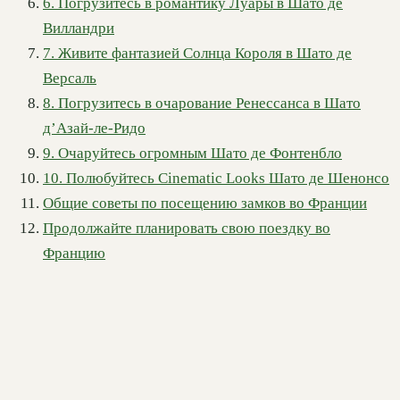
6. Погрузитесь в романтику Луары в Шато де
Вилландри
7. Живите фантазией Солнца Короля в Шато де
Версаль
8. Погрузитесь в очарование Ренессанса в Шато
д’Азай-ле-Ридо
9. Очаруйтесь огромным Шато де Фонтенбло
10. Полюбуйтесь Cinematic Looks Шато де Шенонсо
Общие советы по посещению замков во Франции
Продолжайте планировать свою поездку во
Францию