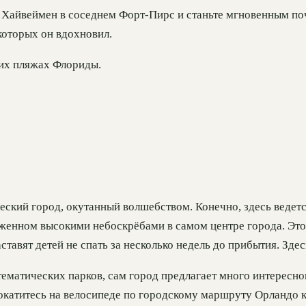
 Хайвеймен в соседнем Форт-Пирс и станьте мгновенным по
которых он вдохновил.
ших пляжах Флориды.
ский город, окутанный волшебством. Конечно, здесь ведется
уженном высокими небоскрёбами в самом центре города. Это
аставят детей не спать за несколько недель до прибытия. Зде
тематических парков, сам город предлагает много интересно
 прокатитесь на велосипеде по городскому маршруту Орландо