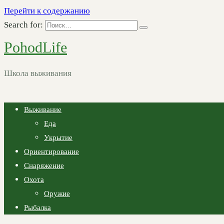
Перейти к содержанию
Search for:
PohodLife
Школа выживания
Выживание
Еда
Укрытие
Ориентирование
Снаряжение
Охота
Оружие
Рыбалка