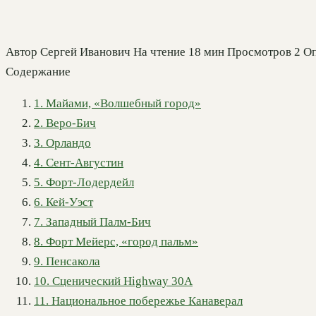
Автор
Сергей Иванович
На чтение
18 мин
Просмотров
2
Оп
Содержание
1. Майами, «Волшебный город»
2. Веро-Бич
3. Орландо
4. Сент-Августин
5. Форт-Лодердейл
6. Кей-Уэст
7. Западный Палм-Бич
8. Форт Мейерс, «город пальм»
9. Пенсакола
10. Сценический Highway 30A
11. Национальное побережье Канаверал