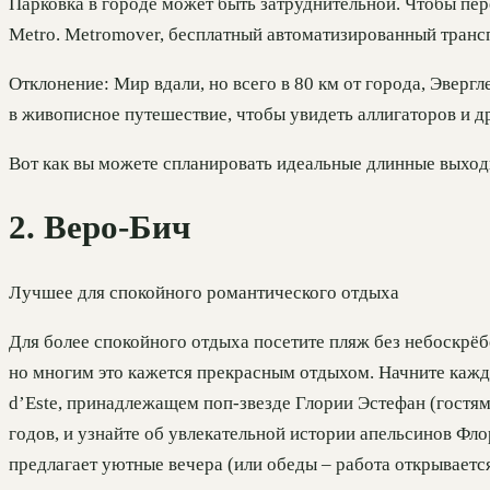
Парковка в городе может быть затруднительной. Чтобы пер
Metro. Metromover, бесплатный автоматизированный транспо
Отклонение: Мир вдали, но всего в 80 км от города, Эверг
в живописное путешествие, чтобы увидеть аллигаторов и д
Вот как вы можете спланировать идеальные длинные выхо
2. Веро-Бич
Лучшее для спокойного романтического отдыха
Для более спокойного отдыха посетите пляж без небоскрёбо
но многим это кажется прекрасным отдыхом. Начните кажды
d’Este, принадлежащем поп-звезде Глории Эстефан (гостям
годов, и узнайте об увлекательной истории апельсинов Фл
предлагает уютные вечера (или обеды – работа открываетс