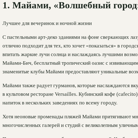
1. Майами, «Волшебный город
Лучшее для вечеринок и ночной жизни
С пастельными арт-деко зданиями на фоне сверкающих ла
отлично подходит для тех, кто хочет «показаться» в горо
впитать жаркие лучи солнца и наслаждаясь лучшими возмож
Майами-Бич, бесплатный тропический оазис с извивающими
знаменитые клубы Майами предоставляют уникальные воз
Майами также радует гурманов, которые наслаждаются вку
в культовом ресторане Versailles. Кубинский кофе (cafecit
напиток в нескольких заведениях по всему городу.
Хотя неоновые променады пляжей Майами притягивают мног
многочисленных галерей и студий с великолепным уличны