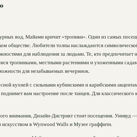
»
зурных вод, Майами кричит «тропики». Один из самых посе
дском обществе. Любители толпы наслаждаются символическо
ностями для наблюдения за людьми. Те, кто предпочитает н
ся тропинками, местными растениями и ухоженными садами. 
можности для незабываемых вечеринок.
сной кухней с сильными кубинскими и карибскими акцентам
o) поднимет вам настроение после танцев. Для классического
о внимания, Дизайн-Дистрикт стоит посещения. Уинвуд — э
м искусством в Wynwood Walls и Музее граффити.