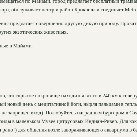
емещаться по Майами, город предлагает бесплатный трамвай,
рт, обслуживает центр и район Брикнелл и соединяет Metrora
лейдс предлагает совершенно другую дикую природу. Прокати
ругих экзотических животных.
дные в Майами.
в, это скрытое сокровище находится всего в 240 км к север
й новый день с медитативной йоги, ныряя пальцами в теплый
 не запрещен вход). Полюбуйтесь наградным бургером в Case
ориды в маленьком Музее цитрусовых Индиан-Ривер. Для кок
я рано!) для общения возле завораживающего аквариума в б