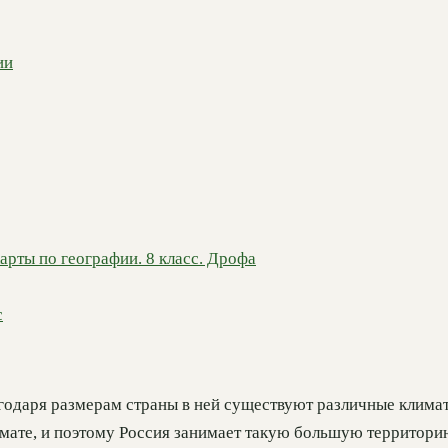
ии
арты по географии. 8 класс. Дрофа
с
годаря размерам страны в ней существуют различные климат
лимате, и поэтому Россия занимает такую большую территори