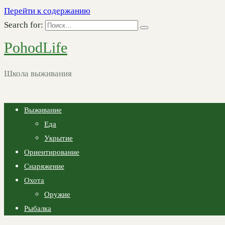
Перейти к содержанию
Search for:
PohodLife
Школа выживания
Выживание
Еда
Укрытие
Ориентирование
Снаряжение
Охота
Оружие
Рыбалка