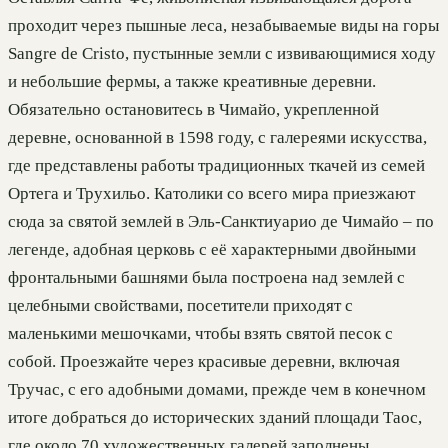
проходит через пышные леса, незабываемые виды на горы
Sangre de Cristo, пустынные земли с извивающимися ходу
и небольшие фермы, а также креативные деревни.
Обязательно остановитесь в Чимайо, укрепленной
деревне, основанной в 1598 году, с галереями искусства,
где представлены работы традиционных ткачей из семей
Ортега и Трухильо. Католики со всего мира приезжают
сюда за святой землей в Эль-Санктиуарио де Чимайо – по
легенде, адобная церковь с её характерными двойными
фронтальными башнями была построена над землей с
целебными свойствами, посетители приходят с
маленькими мешочками, чтобы взять святой песок с
собой. Проезжайте через красивые деревни, включая
Тручас, с его адобными домами, прежде чем в конечном
итоге добраться до исторических зданий площади Таос,
где около 70 художественных галерей заполнены