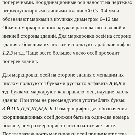
поперечными. Координационные оси наносят на чертежах
штрихпунктирными линиями толщиной 0,3–0,4 мм и
обозначают марками в кружках диаметром 6–12 мм.
Обычно маркировочные кружки располагают с левой и
нижней стороны зданий. Для маркировки осей на стороне
здания с большим их числом используют арабские цифры
1
,
2
,
3
и т.д. Чаще всего большее число осей проходит
поперек здания.
Для маркировки осей на стороне здания с меньшим их
числом пользуются буквами русского алфавита
А
,
Б
,
В
и
т.д. Буквами маркируют, как правило, оси, идущие вдоль
здания. При этом не рекомендуется употреблять буквы:
3
,
Й
,
О
,
X
,
Ц
,
Ч
,
Щ
,
Ы
,
Ь
,
Ъ
. Размер шрифта для обозначения
координационных осей должен быть на один-два номера
больше, чем размер шрифта чисел на том же листе.
Последовательность маркировки осей принимают слева