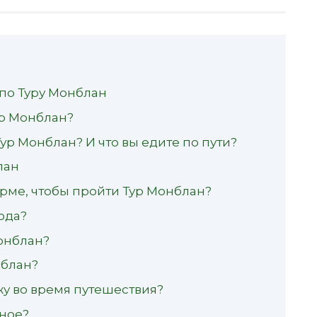
 по Туру Монблан
ур Монблан?
ур Монблан? И что вы едите по пути?
лан
рме, чтобы пройти Тур Монблан?
ода?
онблан?
нблан?
у во время путешествия?
нное?