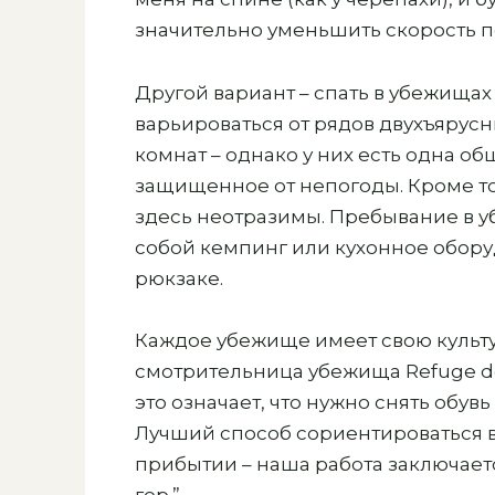
значительно уменьшить скорость 
Другой вариант – спать в убежища
варьироваться от рядов двухъярус
комнат – однако у них есть одна об
защищенное от непогоды. Кроме то
здесь неотразимы. Пребывание в уб
собой кемпинг или кухонное обору
рюкзаке.
Каждое убежище имеет свою культур
смотрительница убежища Refuge des
это означает, что нужно снять обув
Лучший способ сориентироваться в
прибытии – наша работа заключаетс