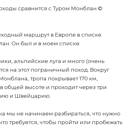
ходы сравнится с Туром Монблан ©
еходный маршрут в Европе в списке
лан. Он был и в моем списке.
ики, альпийские луга и много (очень
тся на этот пограничный поход. Вокруг
онблана, тропа покрывает 170 км,
 в общей высоте и проходит через три
лию и Швейцарию.
ка мы не начинаем разбираться, что нужно
 что требуется, чтобы пройти или пробежать