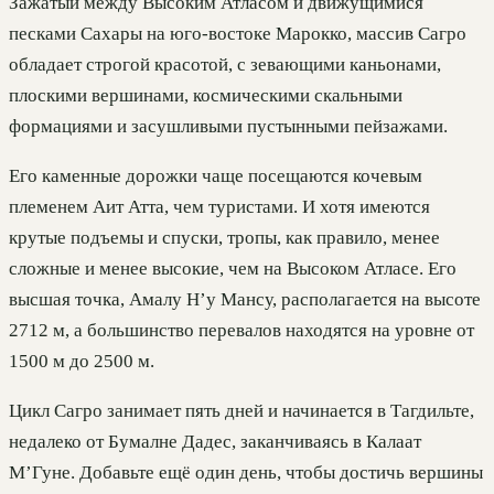
Зажатый между Высоким Атласом и движущимися
песками Сахары на юго-востоке Марокко, массив Сагро
обладает строгой красотой, с зевающими каньонами,
плоскими вершинами, космическими скальными
формациями и засушливыми пустынными пейзажами.
Его каменные дорожки чаще посещаются кочевым
племенем Аит Атта, чем туристами. И хотя имеются
крутые подъемы и спуски, тропы, как правило, менее
сложные и менее высокие, чем на Высоком Атласе. Его
высшая точка, Амалу Н’у Мансу, располагается на высоте
2712 м, а большинство перевалов находятся на уровне от
1500 м до 2500 м.
Цикл Сагро занимает пять дней и начинается в Тагдильте,
недалеко от Бумалне Дадес, заканчиваясь в Калаат
М’Гуне. Добавьте ещё один день, чтобы достичь вершины