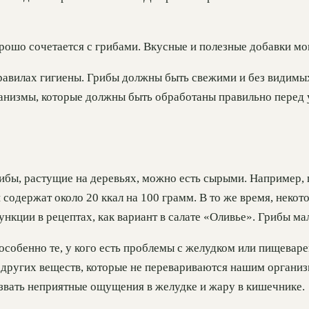
орошо сочетается с грибами. Вкусные и полезные добавки мог
правилах гигиены. Грибы должны быть свежими и без видимы
ганизмы, которые должны быть обработаны правильно перед
рибы, растущие на деревьях, можно есть сырыми. Например, г
 содержат около 20 ккал на 100 грамм. В то же время, неко
кции в рецептах, как вариант в салате «Оливье». Грибы ма
 особенно те, у кого есть проблемы с желудком или пищевар
и других веществ, которые не перевариваются нашим органи
ызвать неприятные ощущения в желудке и жару в кишечнике.