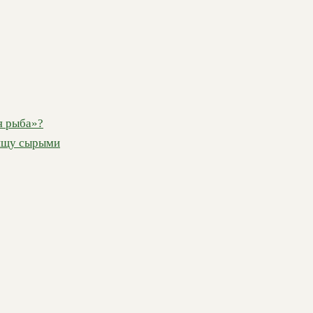
я рыба»?
пищу сырыми