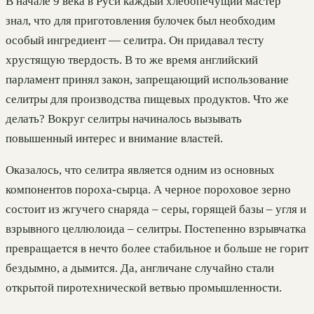
В начале 9 века в Руси каждый хлебопечущий мастер
знал, что для приготовления булочек был необходим
особый ингредиент — селитра. Он придавал тесту
хрустящую твердость. В то же время английский
парламент принял закон, запрещающий использование
селитры для производства пищевых продуктов. Что же
делать? Вокруг селитры начиналось вызывать
повышенный интерес и внимание властей.
Оказалось, что селитра является одним из основных
компонентов пороха-сырца. А черное пороховое зерно
состоит из жгучего снаряда – серы, горящей базы – угля и
взрывного целлюлоида – селитры. Постепенно взрывчатка
превращается в нечто более стабильное и больше не горит
бездымно, а дымится. Да, англичане случайно стали
открытой пиротехнической ветвью промышленности.