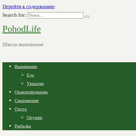
Перейти к содержанию
Search for:
PohodLife
Школа выживания
Выживание
Еда
Укрытие
Ориентирование
Снаряжение
Охота
Оружие
Рыбалка