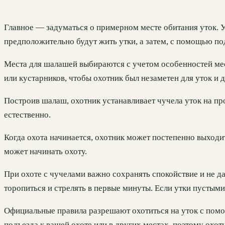
Главное — задуматься о примерном месте обитания уток. У
предположительно будут жить утки, а затем, с помощью п
Места для шалашей выбираются с учетом особенностей мест
или кустарников, чтобы охотник был незаметен для уток и 
Построив шалаш, охотник устанавливает чучела уток на пр
естественно.
Когда охота начинается, охотник может постепенно выходит
может начинать охоту.
При охоте с чучелами важно сохранять спокойствие и не д
торопиться и стрелять в первые минуты. Если утки пустыми 
Официальные правила разрешают охотиться на уток с помощ
подъезда к вашей охоте или в других местах, поэтому охот