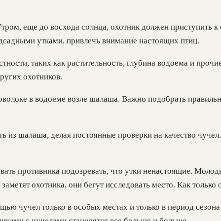
тром, еще до восхода солнца, охотник должен приступить к 
одсадными утками, привлечь внимание настоящих птиц.
ности, таких как растительность, глубина водоема и прочи
других охотников.
оволоке в водоеме возле шалаша. Важно подобрать правильн
ь из шалаша, делая постоянные проверки на качество чучел. 
авать противника подозревать, что утки ненастоящие. Молод
заметят охотника, они бегут исследовать место. Как только 
ью чучел только в особых местах и только в период сезона 
никами с чучелами становятся все больше и больше.