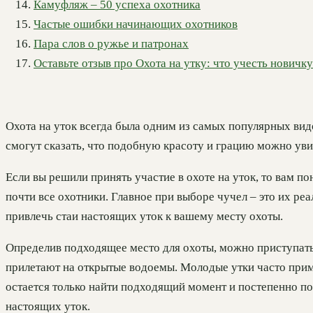
Камуфляж – 50 успеха охотника
Частые ошибки начинающих охотников
Пара слов о ружье и патронах
Оставьте отзыв про Охота на утку: что учесть нович
Охота на уток всегда была одним из самых популярных вид
смогут сказать, что подобную красоту и грацию можно увиде
Если вы решили принять участие в охоте на уток, то вам 
почти все охотники. Главное при выборе чучел – это их ре
привлечь стаи настоящих уток к вашему месту охоты.
Определив подходящее место для охоты, можно приступать к
прилетают на открытые водоемы. Молодые утки часто прим
остается только найти подходящий момент и постепенно по
настоящих уток.