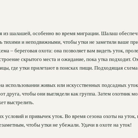
я из шалашей, особенно во время миграции. Шалаш обеспечив
ь тихими и неподвижными, чтобы утки не заметили ваше прис
ма – береговая охота: она позволяет вам видеть уток, прол
остроение скрытого места и ожидание, пока утка подходит. О
ицы, где утки прилетают в поисках пищи. Подходящая схема
на использовании живых или искусственных подсадных уток 
т друга, чтобы они выглядели как группа. Затем охотник мож
жет выстрелить.
х условий и привычек уток. Во время сезона охоты на уток,
езаметным, чтобы утки не убежали. Удачи в охоте на уток!