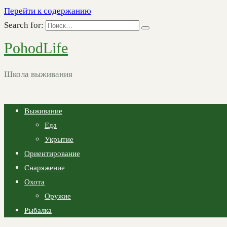
Перейти к содержанию
Search for:
PohodLife
Школа выживания
Выживание
Еда
Укрытие
Ориентирование
Снаряжение
Охота
Оружие
Рыбалка