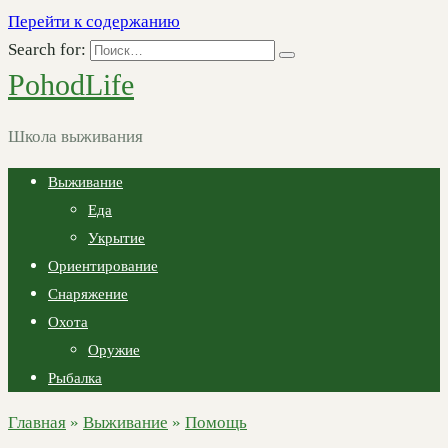
Перейти к содержанию
Search for:
PohodLife
Школа выживания
Выживание
Еда
Укрытие
Ориентирование
Снаряжение
Охота
Оружие
Рыбалка
Главная
»
Выживание
»
Помощь