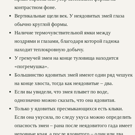
контрастном фоне.
Вертикальные щели век. У неядовитых змей глаза
обычно круглой формы.
Наличие термочувствительной ямки между
ноздрями и глазами, благодаря которой гадюка
находит теплокровную добычу.
У гремучей змеи на конце туловища находится
«погремушка».
Большинство ядовитых змей имеют один ряд чешуек
на конце хвоста, тогда как неядовитые – два.
Если вы увидели, что змея плывет по воде,
однозначно можно сказать, что она ядовитая.
Только у ядовитых пресмыкающихся есть клыки.
Если она укусила, по следу укуса можно определить
опасность змеи – рана после неядовитого гада имеет
неровные края, а после ядовитого – один или два