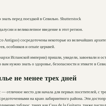
 знать перед поездкой в Севилью. Shutterstock
усии и великолепное введение в этот регион.
co Antiguo) сосредоточены некоторые из величайших архит
ев, особняков и ornate церквей.
архи Испанской империи) пришли, увидели, завоевали и оста
о вам нужно знать о здоровье, безопасности и этикете в Сев
лье не менее трех дней
с — отличное место для начала для первых посетителей, с
средоточенными на краю лабиринтного района. Эти достопри
фламенко таблаос, таких как Casa de la Guitarra, также рас