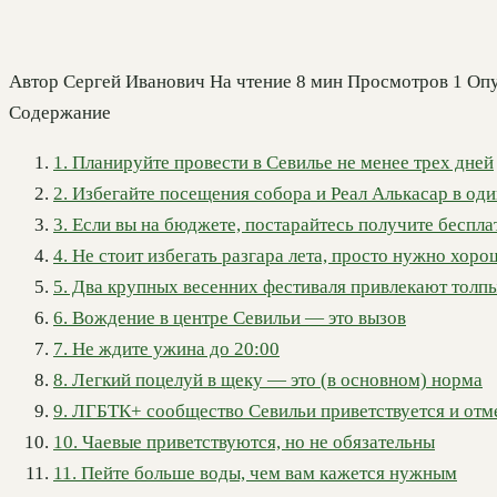
Автор
Сергей Иванович
На чтение
8 мин
Просмотров
1
Опу
Содержание
1. Планируйте провести в Севилье не менее трех дней
2. Избегайте посещения собора и Реал Алькасар в оди
3. Если вы на бюджете, постарайтесь получите беспл
4. Не стоит избегать разгара лета, просто нужно хор
5. Два крупных весенних фестиваля привлекают толп
6. Вождение в центре Севильи — это вызов
7. Не ждите ужина до 20:00
8. Легкий поцелуй в щеку — это (в основном) норма
9. ЛГБТК+ сообщество Севильи приветствуется и отм
10. Чаевые приветствуются, но не обязательны
11. Пейте больше воды, чем вам кажется нужным