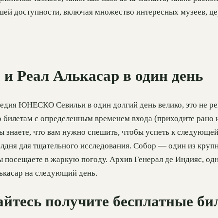
шей доступности, включая множество интересных музеев, цер
 и Реал Алькасар в один день
едия ЮНЕСКО Севильи в один долгий день велико, это не ре
о билетам с определенным временем входа (приходите рано и
ы знаете, что вам нужно спешить, чтобы успеть к следующе
олдня для тщательного исследования. Собор — один из круп
ы посещаете в жаркую погоду. Архив Генерал де Индияс, одн
лькасар на следующий день.
райтесь получите бесплатные б