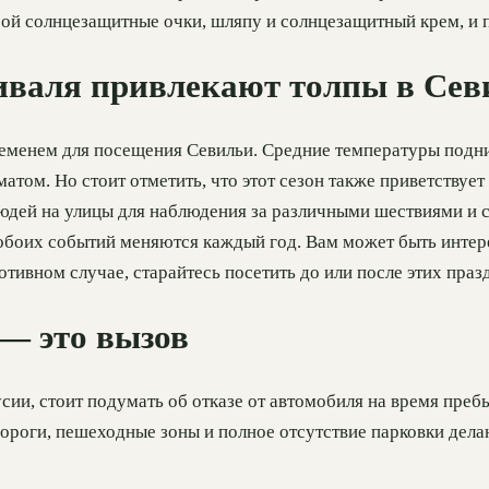
обой солнцезащитные очки, шляпу и солнцезащитный крем, и п
тиваля привлекают толпы в Се
ременем для посещения Севильи. Средние температуры подн
атом. Но стоит отметить, что этот сезон также приветствуе
людей на улицы для наблюдения за различными шествиями и с
 обоих событий меняются каждый год. Вам может быть интер
тивном случае, старайтесь посетить до или после этих праз
 — это вызов
ии, стоит подумать об отказе от автомобиля на время пребы
 дороги, пешеходные зоны и полное отсутствие парковки дел