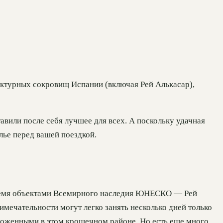
ектурных сокровищ Испании (включая Рей Алькасар),
вили после себя лучшее для всех. А поскольку удачная
илье перед вашей поездкой.
 тремя объектами Всемирного наследия ЮНЕСКО — Рей
мечательности могут легко занять несколько дней только
положенными в этом крошечном районе. Но есть еще много