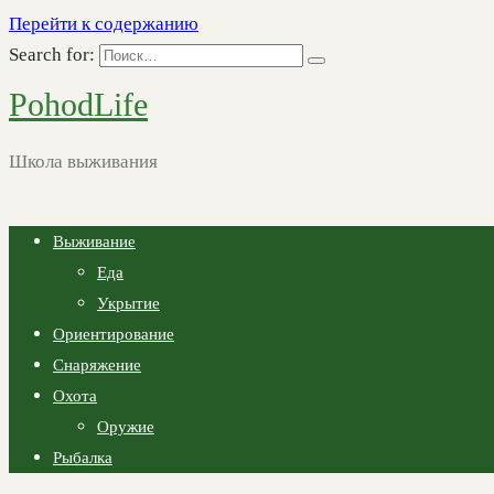
Перейти к содержанию
Search for:
PohodLife
Школа выживания
Выживание
Еда
Укрытие
Ориентирование
Снаряжение
Охота
Оружие
Рыбалка