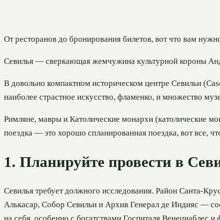
От ресторанов до бронирования билетов, вот что вам нужно
Севилья — сверкающая жемчужина культурной короны Андал
В довольно компактном историческом центре Севильи (Cas
наиболее страстное искусство, фламенко, и множество музе
Римляне, мавры и Католические монархи (католические мон
поездка — это хорошо спланированная поездка, вот все, чт
1. Планируйте провести в Севи
Севилья требует должного исследования. Район Санта-Кру
Алькасар, Собор Севильи и Архив Генерал де Индияс — со
на себя, особенно с богатствами Госпиталя Венециаблес и 