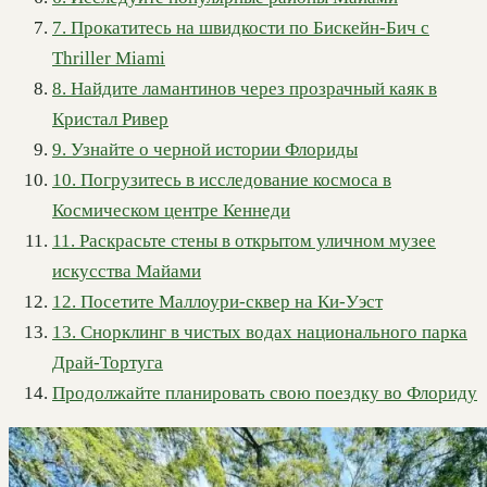
7. Прокатитесь на швидкости по Бискейн-Бич с
Thriller Miami
8. Найдите ламантинов через прозрачный каяк в
Кристал Ривер
9. Узнайте о черной истории Флориды
10. Погрузитесь в исследование космоса в
Космическом центре Кеннеди
11. Раскрасьте стены в открытом уличном музее
искусства Майами
12. Посетите Маллоури-сквер на Ки-Уэст
13. Снорклинг в чистых водах национального парка
Драй-Тортуга
Продолжайте планировать свою поездку во Флориду