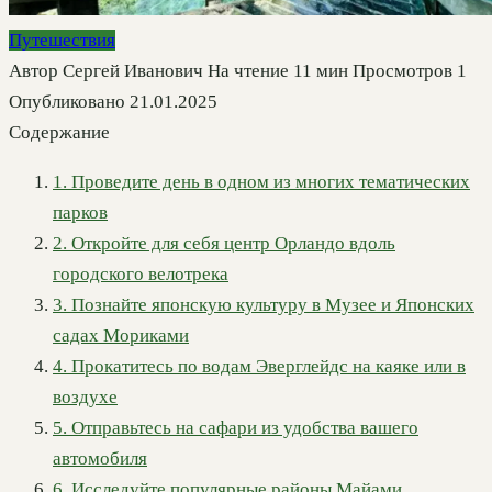
Путешествия
Автор
Сергей Иванович
На чтение
11 мин
Просмотров
1
Опубликовано
21.01.2025
Содержание
1. Проведите день в одном из многих тематических
парков
2. Откройте для себя центр Орландо вдоль
городского велотрека
3. Познайте японскую культуру в Музее и Японских
садах Мориками
4. Прокатитесь по водам Эверглейдс на каяке или в
воздухе
5. Отправьтесь на сафари из удобства вашего
автомобиля
6. Исследуйте популярные районы Майами