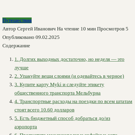
Путешествия
Автор
Сергей Иванович
На чтение
10 мин
Просмотров
5
Опубликовано
09.02.2025
Содержание
1. Долгих выходных достаточно, но неделя — это
лучше
2. Упакуйте вещи слоями (и одевайтесь в черное)
3. Купите карту Myki и следуйте этикету
общественного транспорта Мельбурна
4. Транспортные расходы на поездки по всем штатам
стоят всего 10.60 долларов
5. Есть бюджетный способ добраться до/из
аэропорта