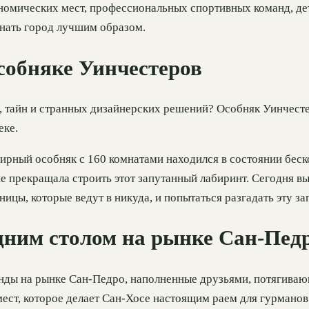
ономических мест, профессиональных спортивных команд, де
знать город лучшим образом.
особняке Уинчестеров
х, тайн и странных дизайнерских решений? Особняк Уинчест
еке.
ширный особняк с 160 комнатами находился в состоянии беск
не прекращала строить этот запутанный лабиринт. Сегодня в
ницы, которые ведут в никуда, и попытаться разгадать эту з
одним столом на рынке Сан-Пед
ранды на рынке Сан-Педро, наполненные друзьями, потягив
ест, которое делает Сан-Хосе настоящим раем для гурманов