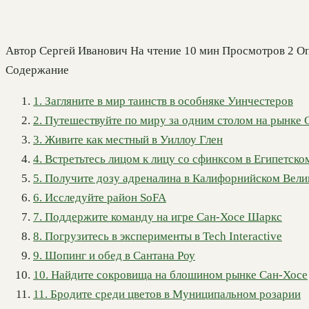
Автор
Сергей Иванович
На чтение
10 мин
Просмотров
2
Оп
Содержание
1. Загляните в мир таинств в особняке Уинчестеров
2. Путешествуйте по миру за одним столом на рынке
3. Живите как местный в Уиллоу Глен
4. Встретьтесь лицом к лицу со сфинксом в Египетск
5. Получите дозу адреналина в Калифорнийском Вели
6. Исследуйте район SoFA
7. Поддержите команду на игре Сан-Хосе Шаркс
8. Погрузитесь в эксперименты в Tech Interactive
9. Шопинг и обед в Сантана Роу
10. Найдите сокровища на блошином рынке Сан-Хосе
11. Бродите среди цветов в Муниципальном розарии