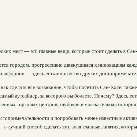
ских мест — это главные вещи, которые стоит сделать в Сан-
яется городом, прогрессивно движущимся к инновациям кажд
Калифорнии — здесь есть множество других достопримечател
знак сделать все возможное, чтобы посетить Сан-Хосе, такж
амый аутсайдер, за которого вы болеете. Почему? Здесь есть
енных торговых центров, глубокая и увлекательная история
остопримечательности и попробовать менее известные актив
— а лучший способ сделать это, зная главные занятия, которы