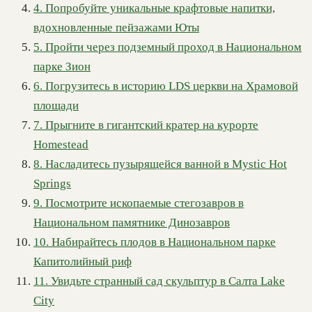
4. Попробуйте уникальные крафтовые напитки,
вдохновленные пейзажами Юты
5. Пройти через подземный проход в Национальном
парке Зион
6. Погрузитесь в историю LDS церкви на Храмовой
площади
7. Прыгните в гигантский кратер на курорте
Homestead
8. Насладитесь пузырящейся ванной в Mystic Hot
Springs
9. Посмотрите ископаемые стегозавров в
Национальном памятнике Динозавров
10. Набирайтесь плодов в Национальном парке
Капитолийный риф
11. Увидьте странный сад скульптур в Салта Lake
City