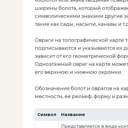
ширины болота, который отображает
символическими знаками другие э
такие как сады, насыпи, канавы и т.д
Овраги на топографической карте 
подписываются и указываются их д
зависит от его геометрической фор
Одноэтажный овраг на карте може
его верхнюю и нижнюю окромки.
Обозначения болот и оврагов на к
местности, ее рельеф, форму и раз
Символ
Название
Представляется в виде кон