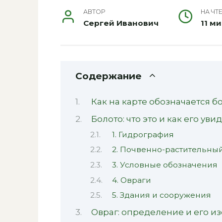
АВТОР
НА ЧТ
Сергей Иванович
11 м
Содержание
Как на карте обозначается б
Болото: что это и как его уви
1. Гидрография
2. Почвенно-растительны
3. Условные обозначения
4. Овраги
5. Здания и сооружения
Овраг: определение и его и