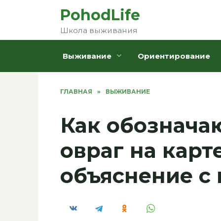
Перейти
PohodLife
к
Школа выживания
содержанию
Выживание
Ориентирование
ГЛАВНАЯ
»
ВЫЖИВАНИЕ
Как обозначаю
овраг на карт
объяснение с