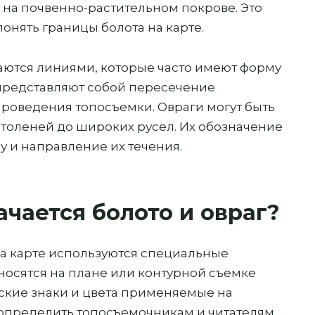
 на почвенно-растительном покрове. Это
понять границы болота на карте.
жаются линиями, которые часто имеют форму
 представляют собой пересечение
проведения топосъемки. Овраги могут быть
штоленей до широких русел. Их обозначение
у и направление их течения.
ачается болото и овраг?
на карте используются специальные
носятся на плане или контурной съемке
ские знаки и цвета применяемые на
 определить топосъемочникам и читателям