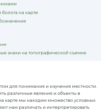
тинками
болота на карте
обозначения
ние
ные знаки на топографической съемке
ом для понимания и изучения местности.
ить различные явления и объекты в
а карте мы находим множество условных
ляют нам различать и интерпретировать