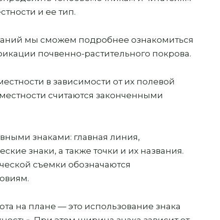
тности и ее тип.
аданий мы сможем подробнее ознакомиться
фикации почвенно-растительного покрова.
местности в зависимости от их полевой
и местности считаются законченными
вными знаками: главная линия,
кие знаки, а также точки и их названия.
ической съемки обозначаются
овиям.
ота на плане — это использование знака
хность». При этом ширина знака зависит от