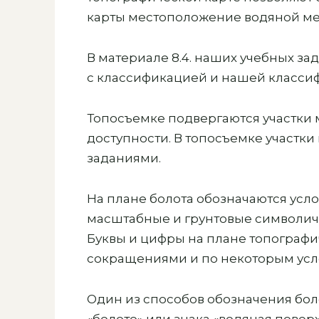
карты местоположение водяной мес
В материале 8.4. наших учебных з
с классификацией и нашей класси
Топосъемке подвергаются участки 
доступности. В топосъемке участк
заданиями.
На плане болота обозначаются усло
масштабные и грунтовые символичес
Буквы и цифры на плане топограф
сокращениями и по некоторым усл
Один из способов обозначения бол
«болото» или знака «водяная повер