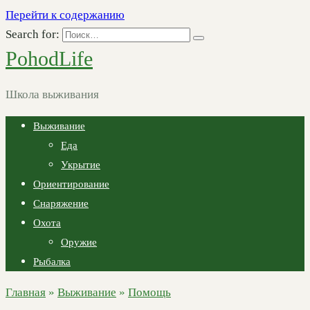
Перейти к содержанию
Search for:
PohodLife
Школа выживания
Выживание
Еда
Укрытие
Ориентирование
Снаряжение
Охота
Оружие
Рыбалка
Главная
»
Выживание
»
Помощь