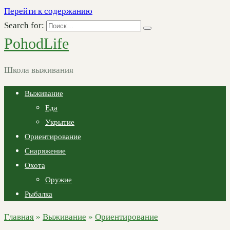
Перейти к содержанию
Search for:
PohodLife
Школа выживания
Выживание
Еда
Укрытие
Ориентирование
Снаряжение
Охота
Оружие
Рыбалка
Главная
»
Выживание
»
Ориентирование