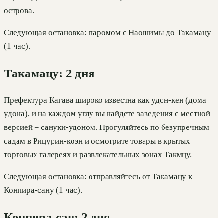
острова.
Следующая остановка: паромом с Наошимы до Такамацу
(1 час).
Такамацу: 2 дня
Префектура Кагава широко известна как удон-кен (дома
удона), и на каждом углу вы найдете заведения с местной
версией – сануки-удоном. Прогуляйтесь по безупречным
садам в Рицурин-кōэн и осмотрите товары в крытых
торговых галереях и развлекательных зонах Такмцу.
Следующая остановка: отправляйтесь от Такамацу к
Конпира-сану (1 час).
Конпира-сан: 2 дня