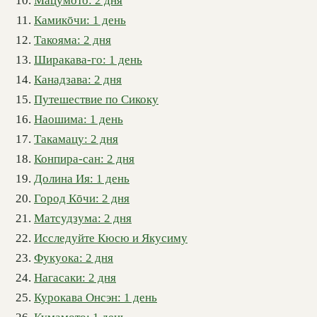
Мацумото: 2 дня
Камикōчи: 1 день
Такояма: 2 дня
Ширакава-го: 1 день
Канадзава: 2 дня
Путешествие по Сикоку
Наошима: 1 день
Такамацу: 2 дня
Конпира-сан: 2 дня
Долина Ия: 1 день
Город Кōчи: 2 дня
Матсудзума: 2 дня
Исследуйте Кюсю и Якусиму
Фукуока: 2 дня
Нагасаки: 2 дня
Курокава Онсэн: 1 день