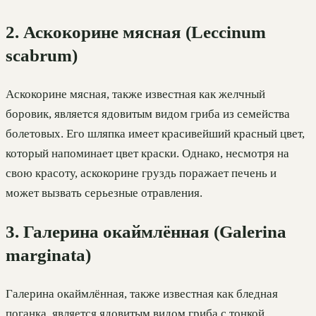
2. Аскокорине мясная (Leccinum
scabrum)
Аскокорине мясная, также известная как желчный
боровик, является ядовитым видом гриба из семейства
болетовых. Его шляпка имеет красивейший красный цвет,
который напоминает цвет краски. Однако, несмотря на
свою красоту, аскокорине груздь поражает печень и
может вызвать серьезные отравления.
3. Галерина окаймлённая (Galerina
marginata)
Галерина окаймлённая, также известная как бледная
поганка, является ядовитым видом гриба с тонкой