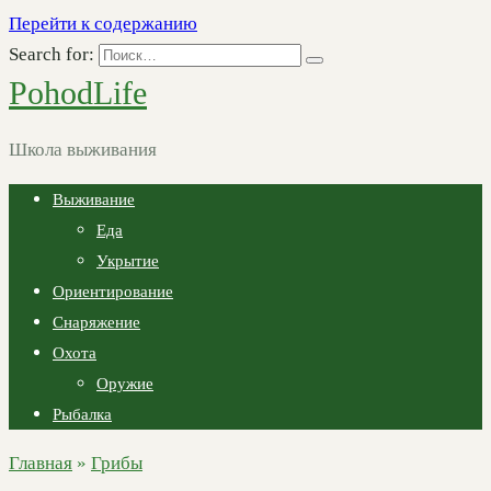
Перейти к содержанию
Search for:
PohodLife
Школа выживания
Выживание
Еда
Укрытие
Ориентирование
Снаряжение
Охота
Оружие
Рыбалка
Главная
»
Грибы