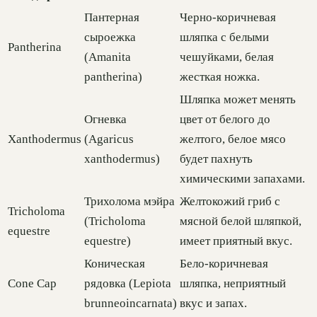
Пантерная
Черно-коричневая
сыроежка
шляпка с белыми
Pantherina
(Amanita
чешуйками, белая
pantherina)
жесткая ножка.
Шляпка может менять
Огневка
цвет от белого до
Xanthodermus
(Agaricus
желтого, белое мясо
xanthodermus)
будет пахнуть
химическими запахами.
Трихолома мэйра
Желтокожий гриб с
Tricholoma
(Tricholoma
мясной белой шляпкой,
equestre
equestre)
имеет приятный вкус.
Коническая
Бело-коричневая
Cone Cap
рядовка (Lepiota
шляпка, неприятный
brunneoincarnata)
вкус и запах.