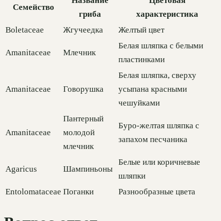
Название
Цветовая
Семейство
гриба
характеристика
Boletaceae
Жгучеедка
Желтый цвет
Белая шляпка с белыми
Amanitaceae
Млечник
пластинками
Белая шляпка, сверху
Amanitaceae
Говорушка
усыпана красными
чешуйками
Пантерный
Буро-желтая шляпка с
Amanitaceae
молодой
запахом песчаника
млечник
Белые или коричневые
Agaricus
Шампиньоны
шляпки
Entolomataceae
Поганки
Разнообразные цвета