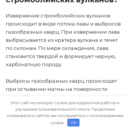
Извержение стромболийских вулканов
происходит в виде потока лавы и выбросов
газообразных кварц. При извержении лава
выбрасывается из кратера вулкана и течет
по склонам. По мере охлаждения, лава
становится твердой и формирует черную,
карбонатную породу.
Выбросы газообразных кварц происходят
при остывании магмы на поверхности
земли. Кварц выделяется в виде пара,
Этот сайт использует cookie для корректной работы и
который тает в возникшем из-за высокой
улучшения пользовательского опыта. Продолжая
температуры воздухе и образует облако
пользоваться сайтом, вы соглашаетесь с использованием
желтого дыма. Он может вызвать
cookie.
OK
блуждающие птицы и нарушить погоду в