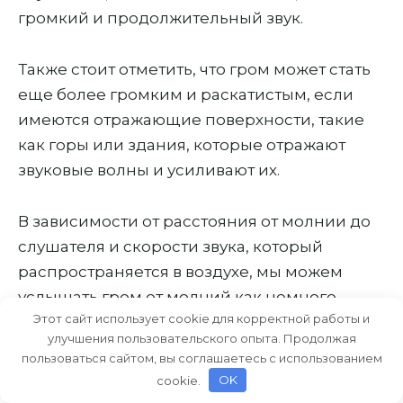
громкий и продолжительный звук.
Также стоит отметить, что гром может стать
еще более громким и раскатистым, если
имеются отражающие поверхности, такие
как горы или здания, которые отражают
звуковые волны и усиливают их.
В зависимости от расстояния от молнии до
слушателя и скорости звука, который
распространяется в воздухе, мы можем
услышать гром от молний как немного
Этот сайт использует cookie для корректной работы и
затянутый и раскатистый звук или как
улучшения пользовательского опыта. Продолжая
резкий и громкий удар, который доходит до
пользоваться сайтом, вы соглашаетесь с использованием
нас почти одновременно с молнией.
cookie.
OK