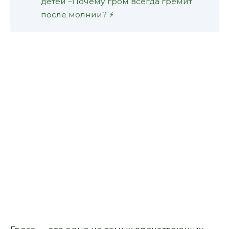
детей –Почему гром всегда гремит
после молнии? ⚡