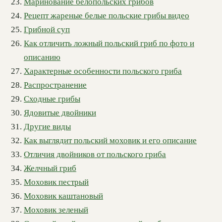
Маринование белопольских грибов
Рецепт жареные белые польские грибы видео
Грибной суп
Как отличить ложный польский гриб по фото и
описанию
Характерные особенности польского гриба
Распространение
Сходные грибы
Ядовитые двойники
Другие виды
Как выглядит польский моховик и его описание
Отличия двойников от польского гриба
Желчный гриб
Моховик пестрый
Моховик каштановый
Моховик зеленый