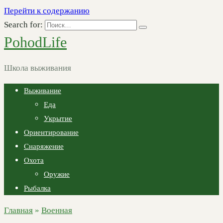
Перейти к содержанию
Search for:
PohodLife
Школа выживания
Выживание
Еда
Укрытие
Ориентирование
Снаряжение
Охота
Оружие
Рыбалка
Главная
»
Военная