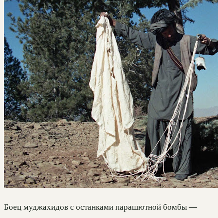
Боец муджахидов с останками парашютной бомбы —