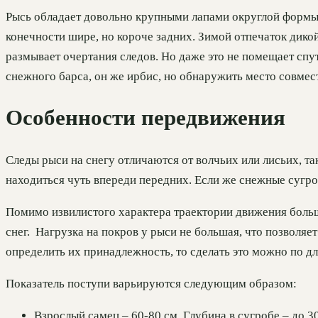
Рысь обладает довольно крупными лапами округлой формы. 
конечности шире, но короче задних. Зимой отпечаток дикой
размывает очертания следов. Но даже это не помещает спу
снежного барса, он же ирбис, но обнаружить место совмес
Особенности передвижения
Следы рыси на снегу отличаются от волчьих или лисьих, так
находиться чуть впереди передних. Если же снежные сугроб
Помимо извилистого характера траектории движения большо
снег. Нагрузка на покров у рыси не большая, что позволяе
определить их принадлежность, то сделать это можно по дл
Показатель поступи варьируются следующим образом:
Взрослый самец – 60-80 см. Глубина в сугробе – до 3