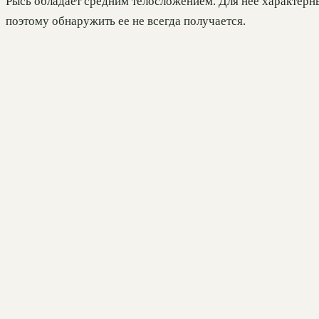
Рысь обладает средним телосложением. Для нее характерны 
поэтому обнаружить ее не всегда получается.