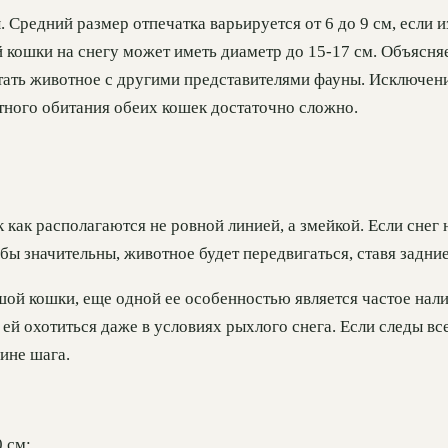
Средний размер отпечатка варьируется от 6 до 9 см, если и
 кошки на снегу может иметь диаметр до 15-17 см. Объясняе
тать животное с другими представителями фауны. Исключени
тного обитания обеих кошек достаточно сложно.
 как располагаются не ровной линией, а змейкой. Если снег 
ы значительны, животное будет передвигаться, ставя задние
й кошки, еще одной ее особенностью является частое налич
т ей охотиться даже в условиях рыхлого снега. Если следы в
ине шага.
0 см;