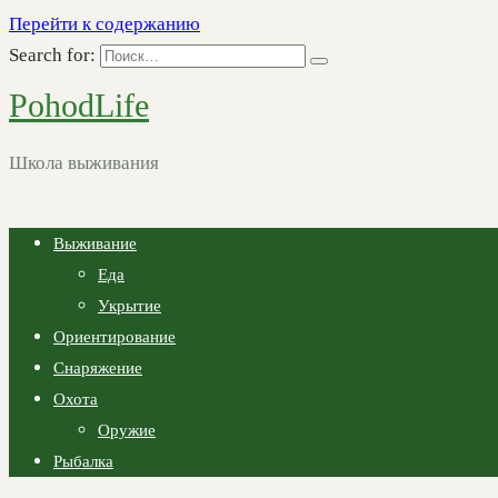
Перейти к содержанию
Search for:
PohodLife
Школа выживания
Выживание
Еда
Укрытие
Ориентирование
Снаряжение
Охота
Оружие
Рыбалка