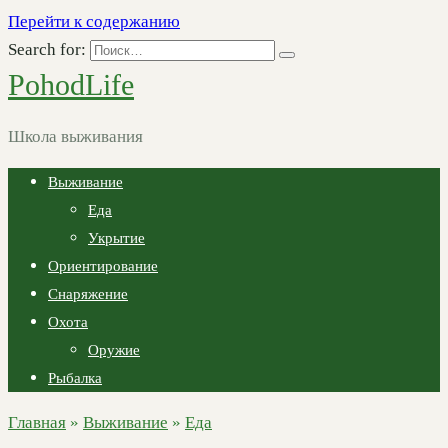
Перейти к содержанию
Search for:
PohodLife
Школа выживания
Выживание
Еда
Укрытие
Ориентирование
Снаряжение
Охота
Оружие
Рыбалка
Главная
»
Выживание
»
Еда