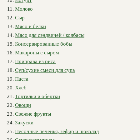
Йогурт
Молоко
Сыр
Мясо и белки
Мясо для сэндвичей / колбасы
Консервированные бобы
Макароны с сыром
Приправа из риса
Суп/сухие смеси для супа
Паста
Хлеб
Тортильи и обертки
Овощи
Свежие фрукты
Закуски
Песочные печенья, зефир и шоколад