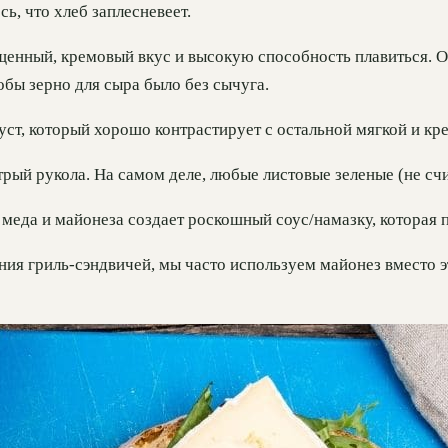
сь, что хлеб заплесневеет.
енный, кремовый вкус и высокую способность плавиться. О
обы зерно для сыра было без сычуга.
ст, который хорошо контрастирует с остальной мягкой и кр
рый рукола. На самом деле, любые листовые зеленые (не счи
 меда и майонеза создает роскошный соус/намазку, которая 
ия гриль-сэндвичей, мы часто используем майонез вместо эт