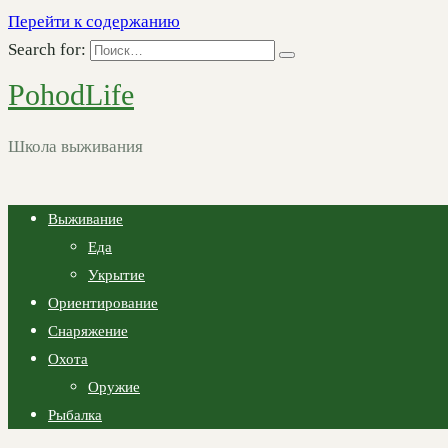
Перейти к содержанию
Search for:
PohodLife
Школа выживания
Выживание
Еда
Укрытие
Ориентирование
Снаряжение
Охота
Оружие
Рыбалка