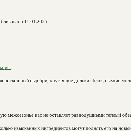
бликовано
11.01.2025
укция
ебя роскошный сыр бри, хрустящие дольки яблок, свежие мо
ую межсезонье нас не оставляет равнодушными теплый обед!
колько изысканных ингредиентов могут поднять его на новы