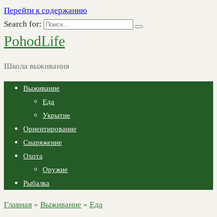
Перейти к содержанию
Search for:
PohodLife
Школа выживания
Выживание
Еда
Укрытие
Ориентирование
Снаряжение
Охота
Оружие
Рыбалка
Главная
»
Выживание
»
Еда